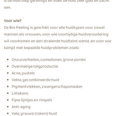
is de huid diep gereinigd en voelt de huid zeer glad en zacht
aan.
Voor wie?
De Bio Peeling is geschikt voor alle huidtypen voor zowel
mannen als vrouwen, voor wie voortijdige huidveroudering
wil voorkomen en een stralende huidteint wenst, en voor wie
kampt met bepaalde huidproblemen zoals:
Onzuiverheden, comedonen, grove poriën
Overmatige talgproductie
Acne, pustels
Vette, gecombineerde huid
Pigmentvlekken, zwangerschapsmasker
Littekens
Fijne lijntjes en rimpels
Anti-aging
Vale, grauwe (rokers) huid