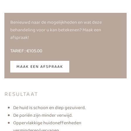
Benieuwd naar de mogelijkheden en wat deze
behandeling voor u kan betekenen? Maak een
afspraak!
TARIEF : €105.00
MAAK EEN AFSPRAAK
RESULTAAT
De huid is schoon en diep gezuiverd.
De poriën zijn minder verwijd.
Oppervlakkige huidoneffenheden
verminderen/vervagen.