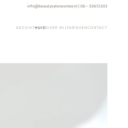
info@beautysalonesmee.nl | 06 – 53672303
GEZICHT
HUID
OVER MIJ
TARIEVEN
CONTACT