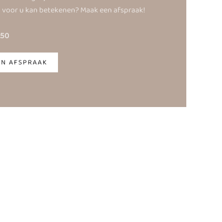
 voor u kan betekenen? Maak een afspraak!
.50
EN AFSPRAAK