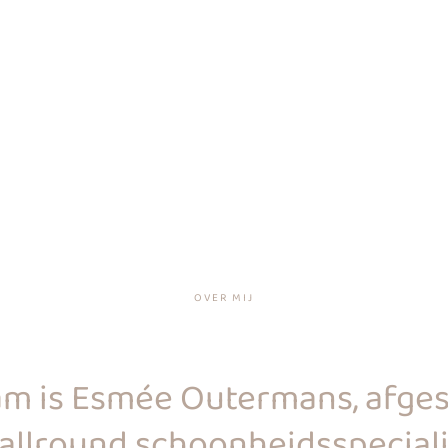
OVER MIJ
am is Esmée Outermans, afge
 allround schoonheidsspeciali