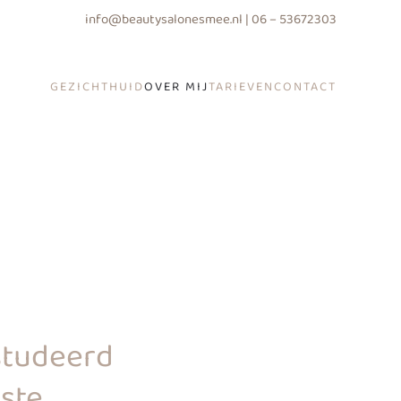
info@beautysalonesmee.nl | 06 – 53672303
GEZICHT
HUID
OVER MIJ
TARIEVEN
CONTACT
studeerd
ste.