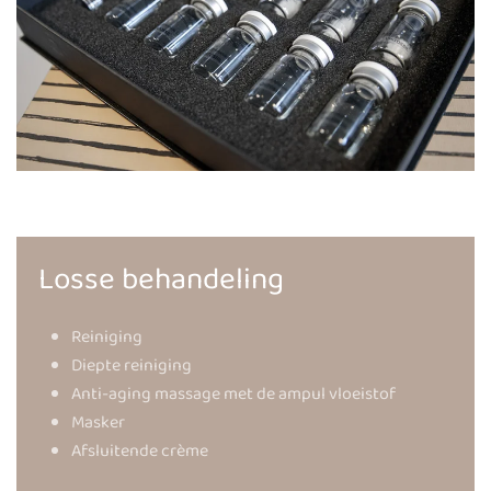
Losse behandeling
Reiniging
Diepte reiniging
Anti-aging massage met de ampul vloeistof
Masker
Afsluitende crème